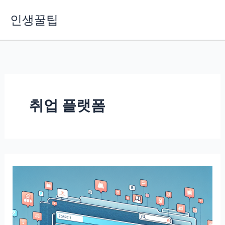
콘
인생꿀팁
텐
츠
로
건
너
뛰
기
취업 플랫폼