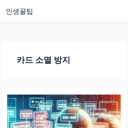
콘
인생꿀팁
텐
츠
로
건
너
뛰
기
카드 소멸 방지