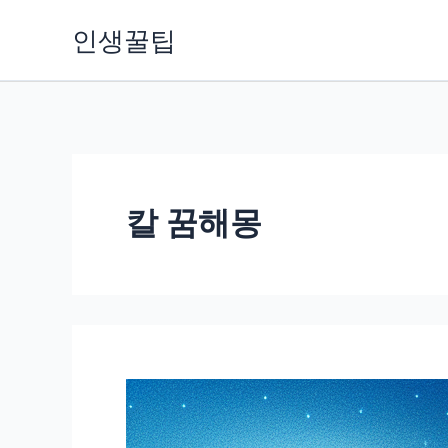
콘
인생꿀팁
텐
츠
로
건
너
뛰
칼 꿈해몽
기