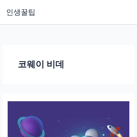
콘
인생꿀팁
텐
츠
로
건
너
뛰
기
코웨이 비데