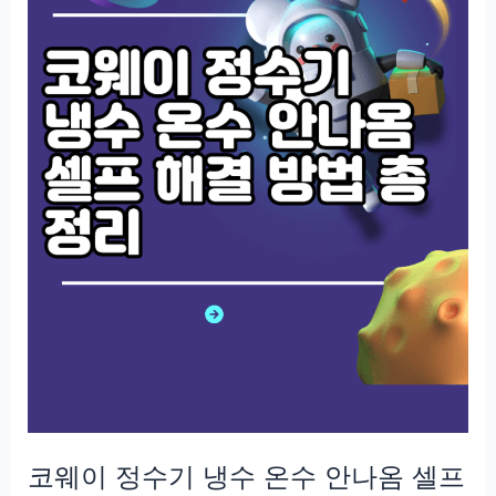
코웨이 정수기 냉수 온수 안나옴 셀프