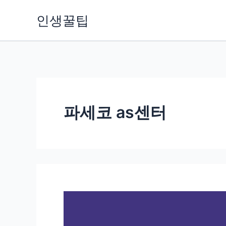
콘
인생꿀팁
텐
츠
로
건
너
뛰
파세코 as센터
기