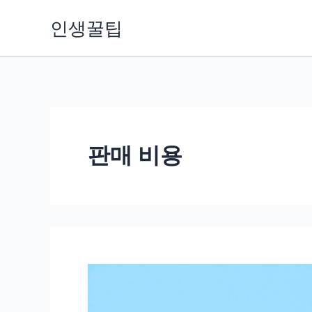
콘
인생꿀팁
텐
츠
로
건
너
뛰
판매 비용
기