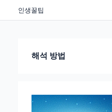
콘
인생꿀팁
텐
츠
로
건
너
뛰
해석 방법
기