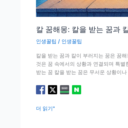
칼 꿈해몽: 칼을 받는 꿈과 
인생꿀팁
/
인생꿀팁
칼을 받는 꿈과 칼이 부러지는 꿈은 꿈해
것은 꿈 속에서의 상황과 연결되며 특별한
받는 꿈 칼을 받는 꿈은 무서운 상황이나
칼
더 읽기"
꿈
해