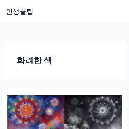
콘
인생꿀팁
텐
츠
로
건
너
뛰
기
화려한 색