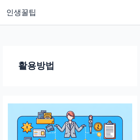
콘
인생꿀팁
텐
츠
로
건
너
뛰
기
활용방법