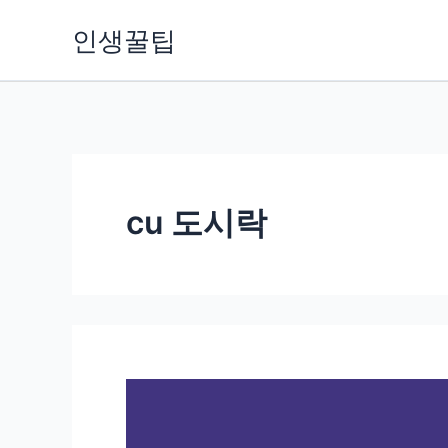
콘
인생꿀팁
텐
츠
로
건
너
뛰
cu 도시락
기