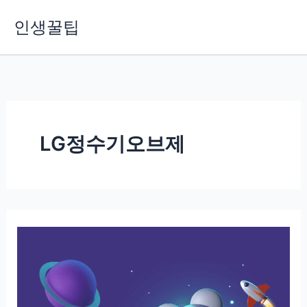
콘
인생꿀팁
텐
츠
로
건
너
뛰
기
LG정수기오브제