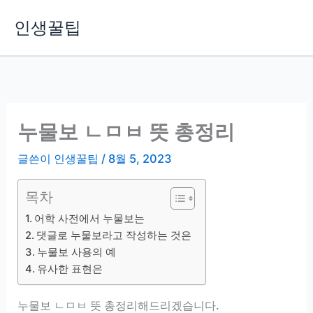
콘
인생꿀팁
텐
츠
로
건
너
뛰
누물보 ㄴㅁㅂ 뜻 총정리
기
글쓴이
인생꿀팁
/
8월 5, 2023
목차
어학 사전에서 누물보는
댓글로 누물보라고 작성하는 것은
누물보 사용의 예
유사한 표현은
누물보 ㄴㅁㅂ 뜻 총정리해드리겠습니다.