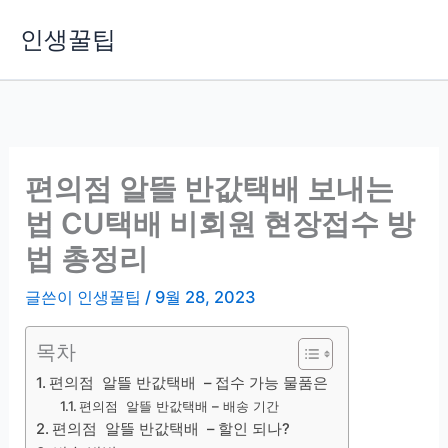
콘
인생꿀팁
텐
츠
로
건
너
뛰
편의점 알뜰 반값택배 보내는
기
법 CU택배 비회원 현장접수 방
법 총정리
글쓴이
인생꿀팁
/
9월 28, 2023
목차
편의점 알뜰 반값택배 – 접수 가능 물품은
편의점 알뜰 반값택배 – 배송 기간
편의점 알뜰 반값택배 – 할인 되나?