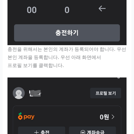
충전을 위해서는 본인의 계좌가 등록되어야 합니다. 우선
본인 계좌을 등록합니다. 우선 아래 화면에서
프로필 보기를 클랙합니다.