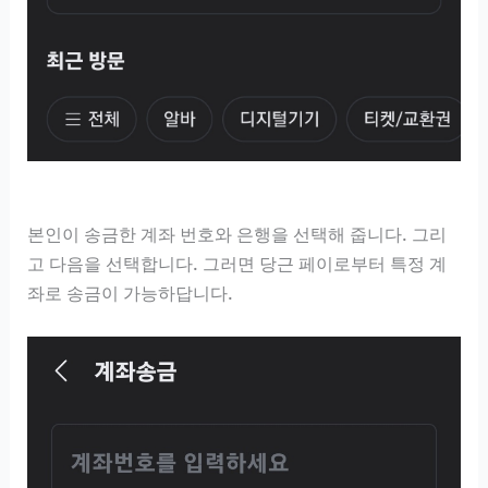
본인이 송금한 계좌 번호와 은행을 선택해 줍니다. 그리
고 다음을 선택합니다. 그러면 당근 페이로부터 특정 계
좌로 송금이 가능하답니다.