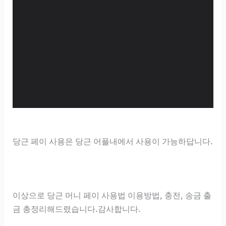
당근 페이 사용은 당근 어플내에서 사용이 가능하답니다.
이상으로 당근 머니 페이 사용법 이용방법, 충전, 송금 출
금 총정리해드렸습니다.감사합니다.