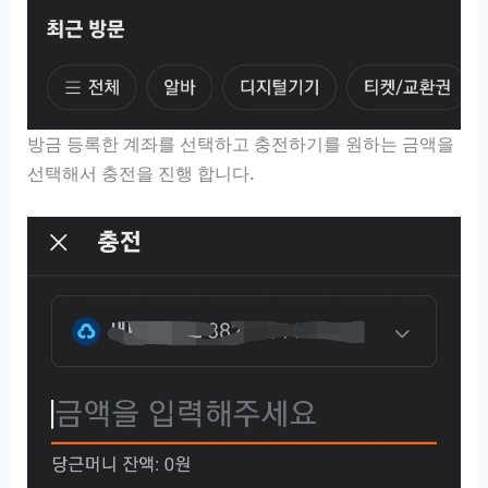
방금 등록한 계좌를 선택하고 충전하기를 원하는 금액을
선택해서 충전을 진행 합니다.