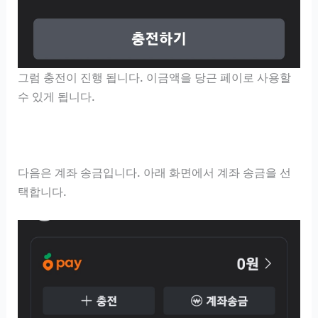
그럼 충전이 진행 됩니다. 이금액을 당근 페이로 사용할
수 있게 됩니다.
다음은 계좌 송금입니다. 아래 화면에서 계좌 송금을 선
택합니다.