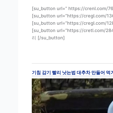
[su_button url=” https://crenl.c
[su_button url=”https://cregl.co
[su_button url=”https://cregl.c
[su_button url=”https://cretl.
리 [/su_button]
기침 감기 빨리 낫는법 대추차 만들어 먹