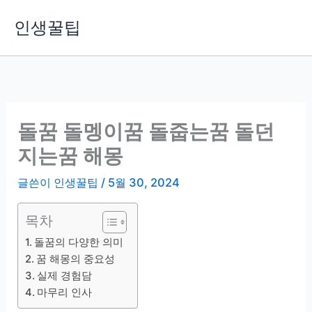
콘
인생꿀팁
텐
츠
로
건
너
뛰
돌꿈 돌멩이꿈 돌줍는꿈 돌던
기
지는꿈 해몽
글쓴이
인생꿀팁
/
5월 30, 2024
목차
돌꿈의 다양한 의미
꿈 해몽의 중요성
실제 경험담
마무리 인사