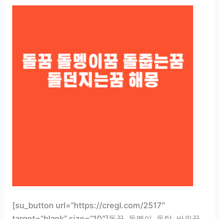
[su_button url=”https://cregl.com/2517″
target=”blank” size=”10″]돌꿈, 돌멩이, 돌탑, 바위꿈,