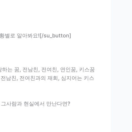
여러상황별로 알아봐요![/su_button]
는 꿈, 전남친, 전여친, 연인꿈, 키스꿈
 전남친, 전여친과의 재회, 심지어는 키스
, 꿈에만난 그사람과 현실에서 만난다면?