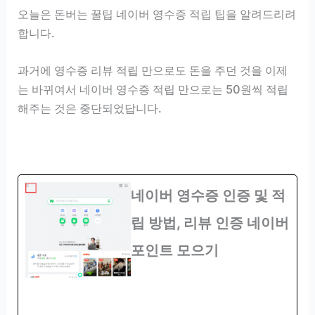
오늘은 돈버는 꿀팁 네이버 영수증 적립 팁을 알려드리려
합니다.
과거에 영수증 리뷰 적립 만으로도 돈을 주던 것을 이제
는 바뀌여서 네이버 영수증 적립 만으로는 50원씩 적립
해주는 것은 중단되었답니다.
네이버 영수증 인증 및 적
립 방법, 리뷰 인증 네이버
포인트 모으기