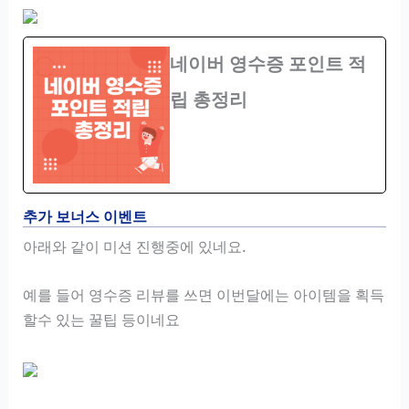
네이버 영수증 포인트 적
립 총정리
추가 보너스 이벤트
아래와 같이 미션 진행중에 있네요.
예를 들어 영수증 리뷰를 쓰면 이번달에는 아이템을 획득
할수 있는 꿀팁 등이네요