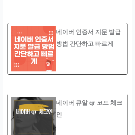
네이버 인증서 지문 발급
방법 간단하고 빠르게
네이버 큐알 qr 코드 체크
인