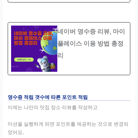
네이버 영수증 리뷰, 마이
플레이스 이용 방법 총정
리
영수증 적립 갯수에 따른 포인트 적립
이제는 나만의 맛집 장소 리뷰를 작성하고
미션을 실행하게 되면 포인트를 제공하는 것으로 변경되
었어요.