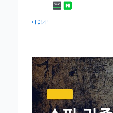
옷
더 읽기"
장
방
습
제
직
접
만
들
기,
마
트
제