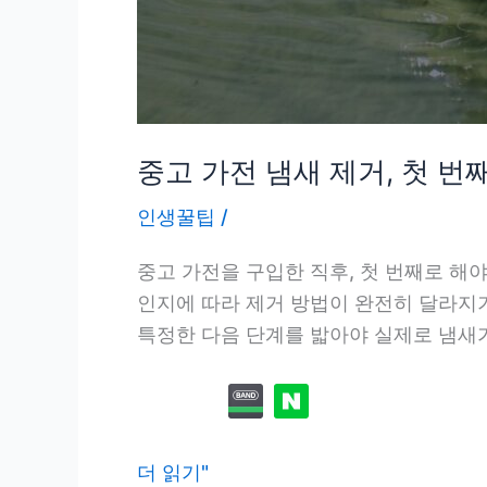
중고 가전 냄새 제거, 첫 번
인생꿀팁
/
중고 가전을 구입한 직후, 첫 번째로 해야
인지에 따라 제거 방법이 완전히 달라지기
특정한 다음 단계를 밟아야 실제로 냄새가 잡
중
더 읽기"