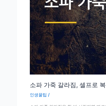
품
보
다
효
과
좋
다
는
게
사
실
일
소파 가죽 갈라짐, 셀프로 
까
인생꿀팁
/