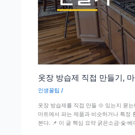
따
로
있
다
는
걸
아
는
사
옷장 방습제 직접 만들기, 
람
이
인생꿀팁
/
없
옷장 방습제를 직접 만들 수 있는지 묻는
었
마트에서 파는 제품과 비슷하거나 특정 환
다
본다. 📌 이 글 핵심 요약 굵은소금·