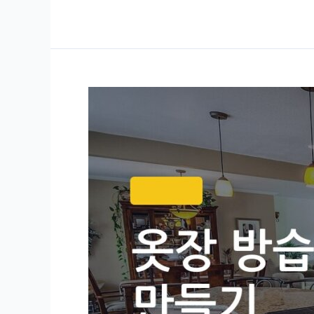
고
가
전
냄
새
제
거,
첫
번
째
로
해
야
할
게