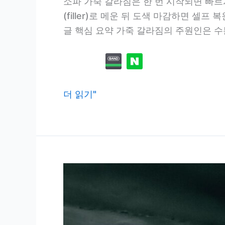
소파 가죽 갈라짐은 한 번 시작되면 빠르
(filler)로 메운 뒤 도색 마감하면 셀
글 핵심 요약 가죽 갈라짐의 주원인은 수
소
더 읽기"
파
가
죽
갈
라
짐,
셀
프
로