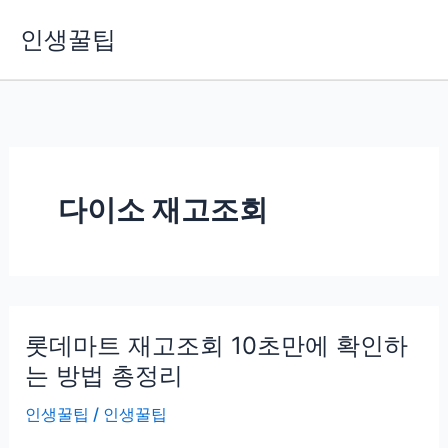
콘
인생꿀팁
텐
츠
로
건
너
뛰
기
다이소 재고조회
롯데마트 재고조회 10초만에 확인하
는 방법 총정리
인생꿀팁
/
인생꿀팁