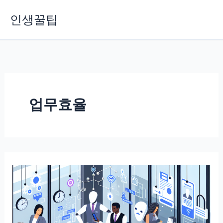
콘
인생꿀팁
텐
츠
로
건
너
뛰
기
업무효율