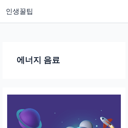
콘
인생꿀팁
텐
츠
로
건
너
뛰
기
에너지 음료