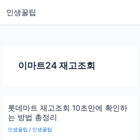
콘
인생꿀팁
텐
츠
로
건
너
뛰
기
이마트24 재고조회
롯데마트 재고조회 10초만에 확인하
는 방법 총정리
인생꿀팁
/
인생꿀팁