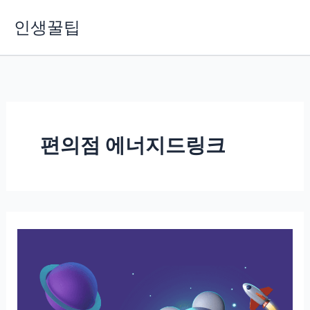
콘
인생꿀팁
텐
츠
로
건
너
뛰
기
편의점 에너지드링크