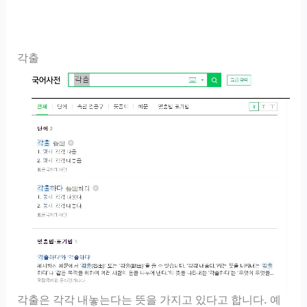
각출
각출은 각각 내놓는다는 뜻을 가지고 있다고 합니다. 예