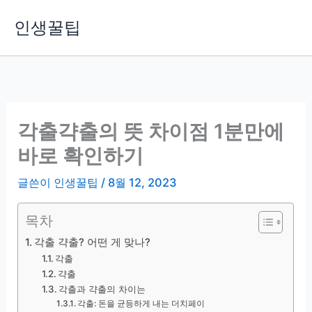
콘
인생꿀팁
텐
츠
로
건
너
뛰
각출갹출의 뜻 차이점 1분만에
기
바로 확인하기
글쓴이
인생꿀팁
/
8월 12, 2023
목차
각출 갹출? 어떤 게 맞나?
각출
갹출
각출과 갹출의 차이는
각출: 돈을 균등하게 내는 더치페이