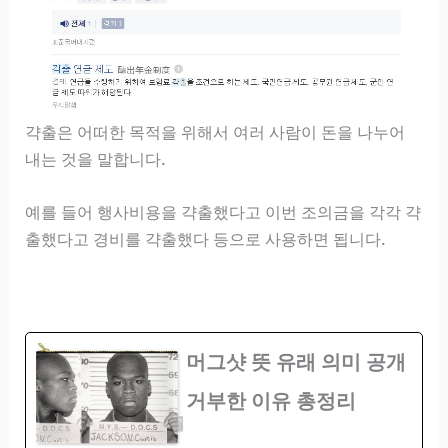
갹출은 어떠한 목적을 위해서 여러 사람이 돈을 나누어
내는 것을 말합니다.
예를 들어 행사비용을 갹출했다고 이번 조의금을 각각 갹
출했다고 경비를 갹출했다 등으로 사용하면 됩니다.
머그샷 뜻 유래 의미 공개
거부한 이유 총정리