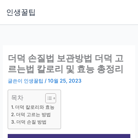
콘
인생꿀팁
텐
츠
로
건
너
뛰
더덕 손질법 보관방법 더덕 고
기
르는법 칼로리 및 효능 총정리
글쓴이
인생꿀팁
/
10월 25, 2023
목차
더덕 칼로리와 효능
더덕 고르는 방법
더덕 손질 방법