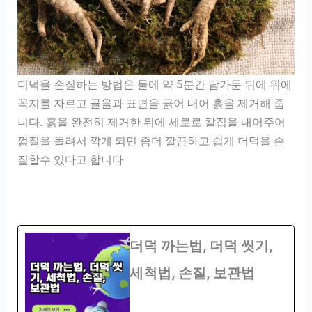
더덕을 손질하는 방법은 물에 약 5분간 담가둔 뒤에 위에
꼭지를 자르고 골을과 표면을 긁어 내어 흙을 제거해 줍
니다. 흙을 완전히 제거한 뒤에 세로로 칼집을 내어주어
껍질을 돌려서 깍게 되면 좀더 깔끔하고 쉽게 더덕을 손
질할수 있다고 합니다
더덕 까는법, 더덕 씻기,
세척법, 손질, 보관법