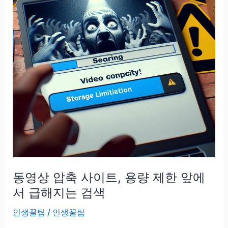
드,
불
안
해
질
때
가
장
먼
저
찾
는
동영상 압축 사이트, 용량 제한 앞에
프
로
서 급해지는 검색
그
인생꿀팁
/
인생꿀팁
램