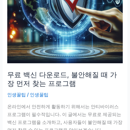
재
부
팅
전
에
검
색
하
는
무료 백신 다운로드, 불안해질 때 가
단
계
장 먼저 찾는 프로그램
인생꿀팁
/
인생꿀팁
온라인에서 안전하게 활동하기 위해서는 안티바이러스
프로그램이 필수적입니다. 이 글에서는 무료로 제공되는
백신 프로그램을 소개하고, 사용자들이 불안해질 때 가장