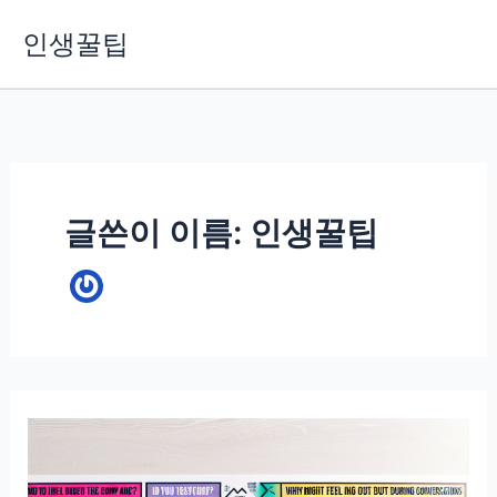
콘
인생꿀팁
텐
츠
로
건
너
뛰
기
글쓴이 이름: 인생꿀팁