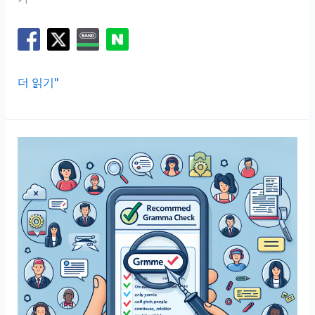
띄
더 읽기"
어
쓰
기
자
동
검
사,
한
줄
쓰
고
다