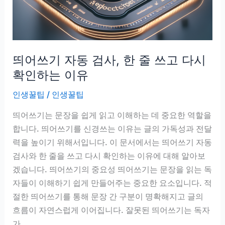
긴
장
되
는
띄어쓰기 자동 검사, 한 줄 쓰고 다시
단
계
확인하는 이유
인생꿀팁
/
인생꿀팁
띄어쓰기는 문장을 쉽게 읽고 이해하는 데 중요한 역할을
합니다. 띄어쓰기를 신경쓰는 이유는 글의 가독성과 전달
력을 높이기 위해서입니다. 이 문서에서는 띄어쓰기 자동
검사와 한 줄을 쓰고 다시 확인하는 이유에 대해 알아보
겠습니다. 띄어쓰기의 중요성 띄어쓰기는 문장을 읽는 독
자들이 이해하기 쉽게 만들어주는 중요한 요소입니다. 적
절한 띄어쓰기를 통해 문장 간 구분이 명확해지고 글의
흐름이 자연스럽게 이어집니다. 잘못된 띄어쓰기는 독자
가