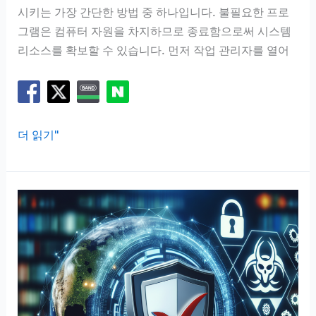
시키는 가장 간단한 방법 중 하나입니다. 불필요한 프로
그램은 컴퓨터 자원을 차지하므로 종료함으로써 시스템
리소스를 확보할 수 있습니다. 먼저 작업 관리자를 열어
컴
더 읽기"
퓨
터
느
려
질
때
해
결
법,