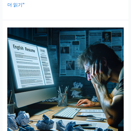
파
더 읽기"
파
고
번
역
정
확
도,
결
과
가
이
상
할
때
비
교