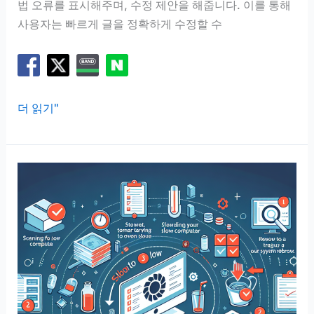
법 오류를 표시해주며, 수정 제안을 해줍니다. 이를 통해
사용자는 빠르게 글을 정확하게 수정할 수
맞
더 읽기"
춤
법
검
사
기
추
천,
자
주
쓰