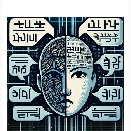
조
어
테
스
트,
은
근
히
자
존
심
걸
고
해
보
게
되