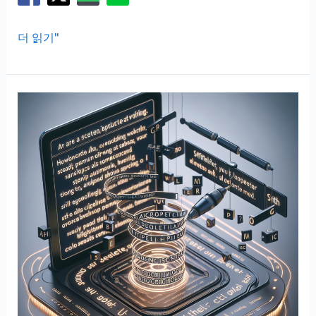
영
더 읽기"
문
이
력
서
번
역,
지
원
서
제
출
전
가
장