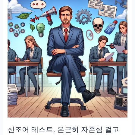
리,
모
르
면
대
화
에
서
밀
리
는
느
낌
이
드
신조어 테스트, 은근히 자존심 걸고
는