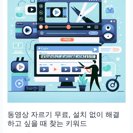
사
이
트,
용
량
제
한
앞
에
서
급
해
지
는
동영상 자르기 무료, 설치 없이 해결
검
색
하고 싶을 때 찾는 키워드