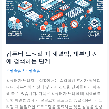
는
사
람
만
남
기
는
도
컴퓨터 느려질 때 해결법, 재부팅 전
구
에 검색하는 단계
인생꿀팁
/
인생꿀팁
컴퓨터가 느려지는 상황에서는 즉각적인 조치가 필요합
니다. 재부팅하기 전에 몇 가지 간단한 단계를 따라 해결
해 볼 수 있습니다. 다음은 컴퓨터가 느려질 때 검색해볼
만한 해결법입니다. 불필요한 프로그램 종료 컴퓨터가 느
려질 때 불필요한 프로그램을 종료하는 것은 성능을 향상